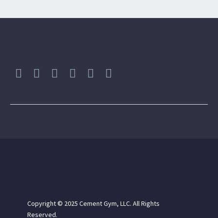
FITNESS CLASSES (DEMO)
BODYBUILDING (DEMO)
YOGA (DEMO)
PILATES (DEMO)
Copyright © 2025
Cement Gym, LLC. All Rights
Reserved.