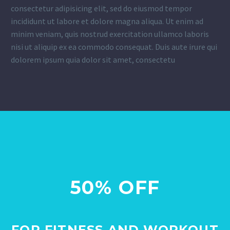
consectetur adipisicing elit, sed do eiusmod tempor
incididunt ut labore et dolore magna aliqua. Ut enim ad
minim veniam, quis nostrud exercitation ullamco laboris
nisi ut aliquip ex ea commodo consequat. Duis aute irure qui
dolorem ipsum quia dolor sit amet, consectetu
50% OFF
FOR FITNESS AND WORKOUT